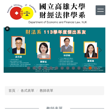
跳
到
主
要
內
容
區
首頁
各式表單
教師表單
教師表單