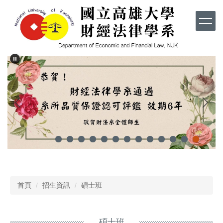
跳
到
主
要
內
容
區
首頁
招生資訊
碩士班
碩士班