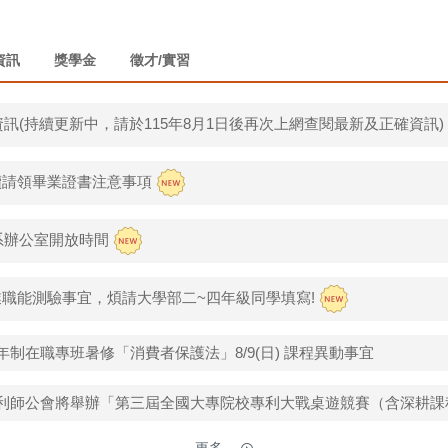
資訊
獎學金
徵才/實習
資訊(持續更新中，請於115年8月1日後再次上網查閱最新及正確資訊
手續請領畢業證書注意事項
系辦公室開放時間
就業職能測驗事宜，煩請大學部二~四年級同學填寫!
制在職專班暑修「消費者保護法」8/9(日) 課程異動事宜
利師公會將舉辦「第三屆全國大專院校專利大戰桌遊競賽（含深耕課