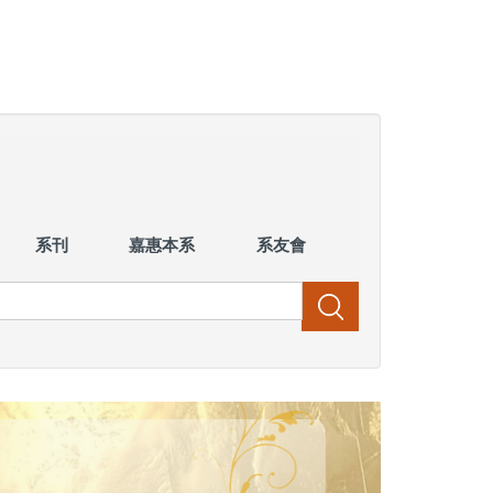
系刊
嘉惠本系
系友會
搜尋