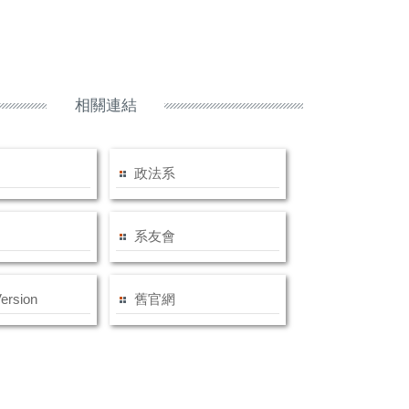
相關連結
政法系
系友會
Version
舊官網
交換心得分享
115.05.25劉子健老師「民法
115.05.16 系友回娘家
繼承」模擬法庭
026-06-08
2026-06-03
2026-