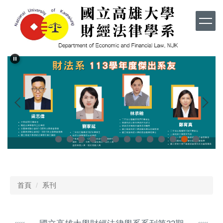
跳
到
主
要
內
容
區
首頁
系刊