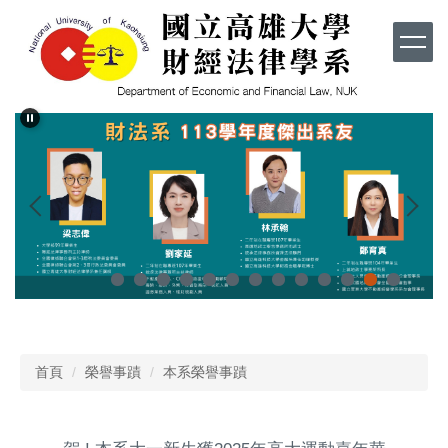
跳
到
主
要
內
容
區
首頁
榮譽事蹟
本系榮譽事蹟