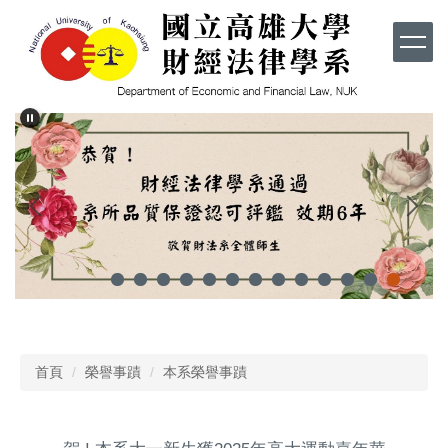
跳
到
主
要
內
容
區
首頁
榮譽事蹟
本系榮譽事蹟