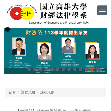
跳
到
主
要
內
容
區
首頁
課程介紹
課程規劃