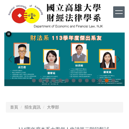
跳
到
主
要
內
容
區
首頁
招生資訊
大學部