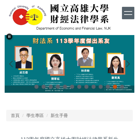
跳
到
主
要
內
容
區
首頁
學生專區
新生手冊