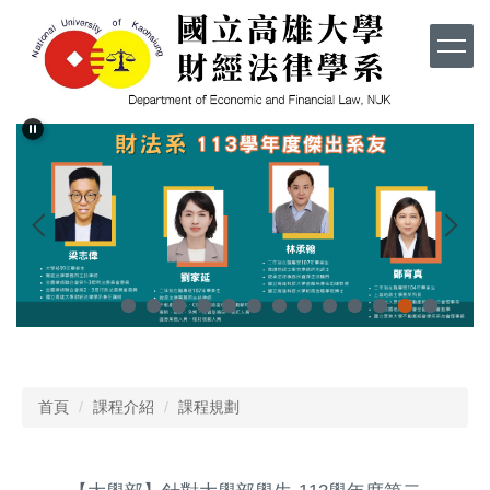
跳
到
主
要
內
容
區
首頁
課程介紹
課程規劃