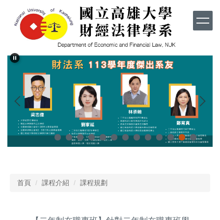
跳
到
主
要
內
容
區
首頁
課程介紹
課程規劃