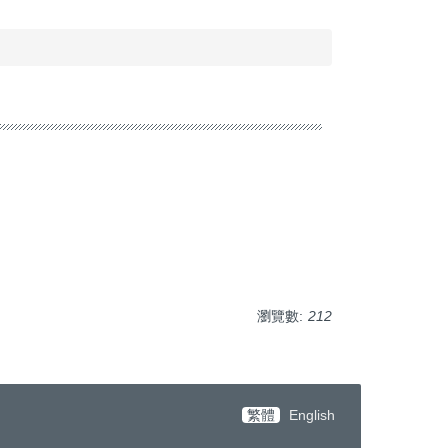
瀏覽數:
212
繁體
English