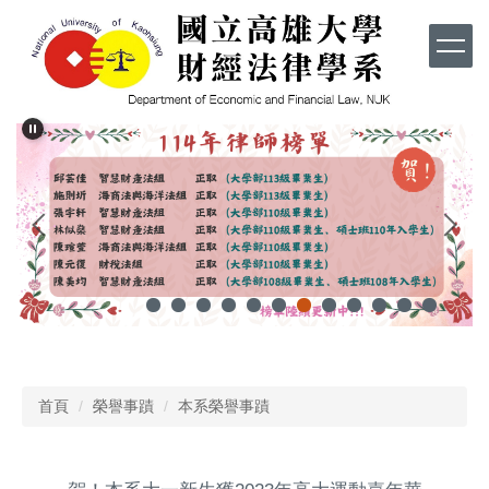
跳
到
主
要
內
容
區
首頁
榮譽事蹟
本系榮譽事蹟