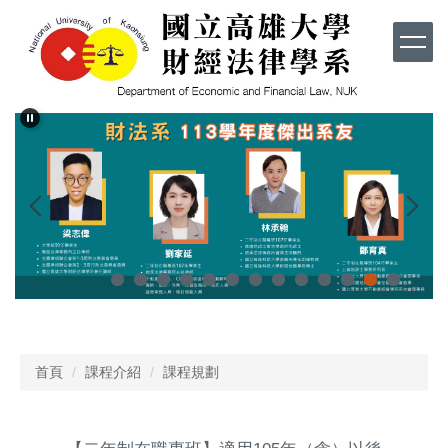
跳
到
主
要
內
容
區
首頁
課程介紹
課程規劃