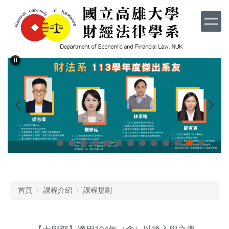
跳
到
主
要
內
容
區
首頁
課程介紹
課程規劃