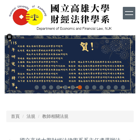
跳
到
主
要
內
容
區
首頁
法規
教師相關法規