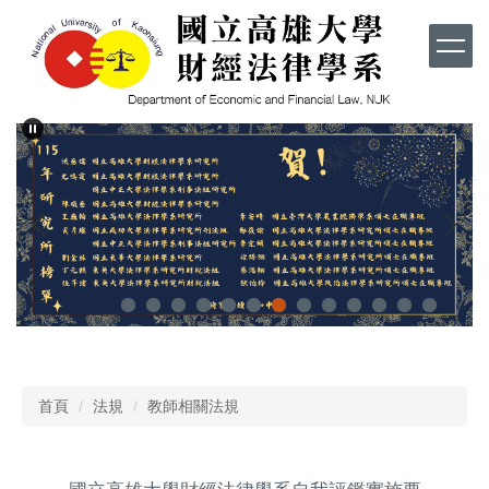
跳
到
主
要
內
容
區
首頁
法規
教師相關法規