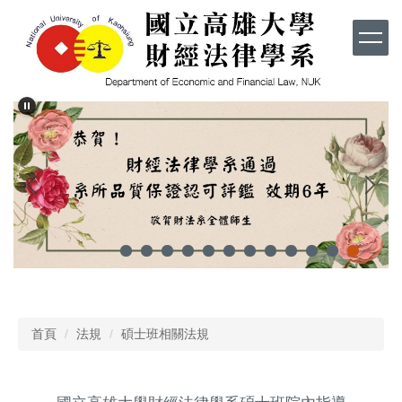
跳
到
主
要
內
容
區
首頁
法規
碩士班相關法規