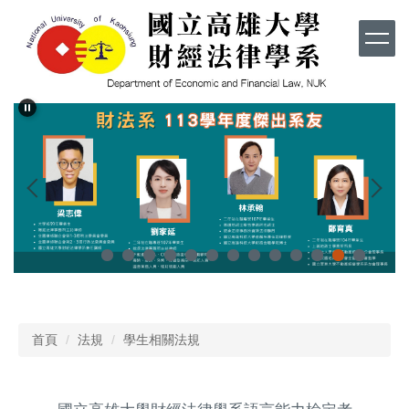
跳
到
主
要
內
容
區
首頁
法規
學生相關法規