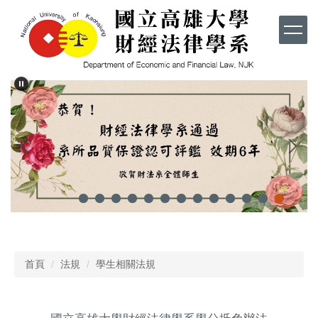
跳
到
主
要
內
容
區
首頁
法規
學生相關法規