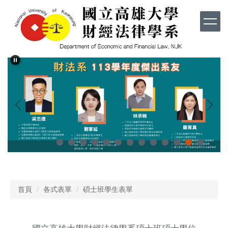
跳
到
主
要
內
容
區
首頁
各式表單
碩士班學生表單