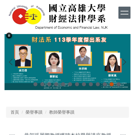
跳
到
主
要
內
容
區
首頁
榮譽事蹟
教師榮譽事蹟