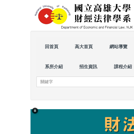
跳
到
主
要
內
容
區
回首頁
高大首頁
網站導覽
系所介紹
招生資訊
課程介紹