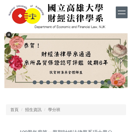
跳
到
主
要
內
容
區
首頁
招生資訊
學分班