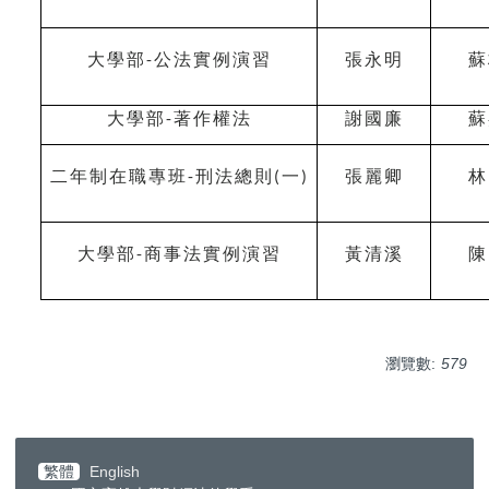
大學部
公法實例演習
張永明
蘇
-
大學部
著作權法
謝國廉
蘇
-
二年制在職專班
刑法總則
一
張麗卿
林
-
(
)
大學部
商事法實例演習
黃清溪
陳
-
瀏覽數:
579
繁體
English