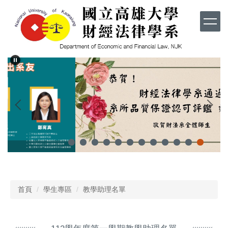
跳
到
主
要
內
容
區
首頁
學生專區
教學助理名單