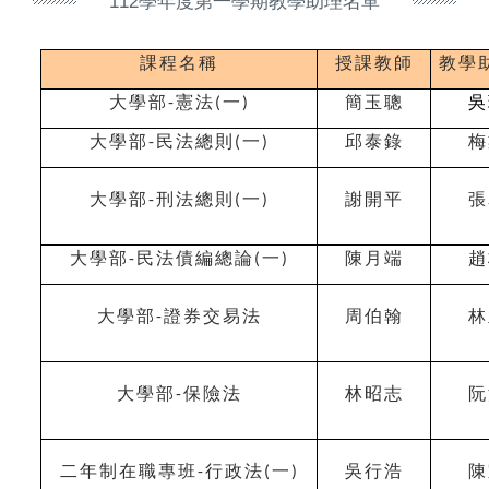
112學年度第一學期教學助理名單
課程名稱
授課教師
教學
大學部
憲法
一
簡玉聰
吳
-
(
)
大學部
民法總則
一
邱泰錄
梅
-
(
)
大學部
刑法總則
一
謝開平
張
-
(
)
大學部
民法債編總論
一
陳月端
趙
-
(
)
大學部
證券交易法
周伯翰
林
-
大學部
保險法
林昭志
阮
-
二年制在職專班
行政法
一
吳行浩
陳
-
(
)