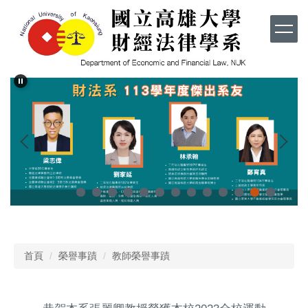
跳
到
主
要
內
容
區
首頁
榮譽事蹟
教師榮譽事蹟