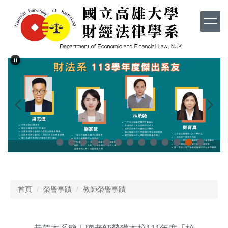
跳
到
主
要
內
容
區
首頁
榮譽事蹟
教師榮譽事蹟