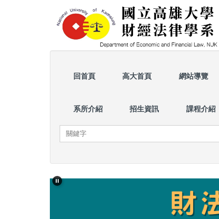
跳
到
主
要
內
容
區
回首頁
高大首頁
網站導覽
系所介紹
招生資訊
課程介紹