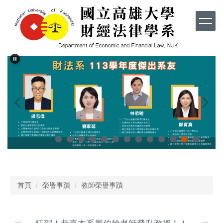
跳
到
主
要
內
容
區
首頁
榮譽事蹟
教師榮譽事蹟