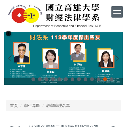
跳
到
主
要
內
容
區
首頁
學生專區
教學助理名單