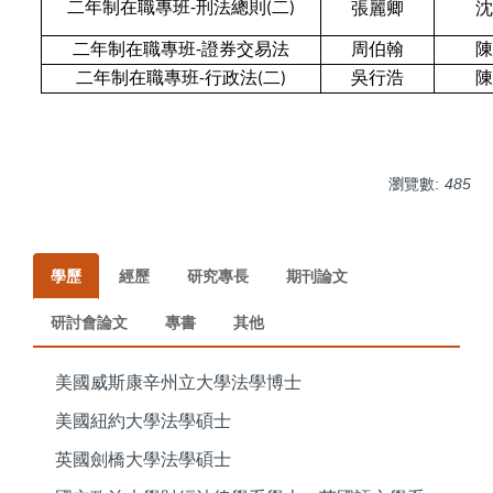
二年制在職專班
刑法總則
二
張麗卿
沈
-
(
)
二年制在職專班
證券交易法
周伯翰
陳
-
二年制在職專班
行政法
二
吳行浩
陳
-
(
)
瀏覽數:
485
學歷
經歷
研究專長
期刊論文
研討會論文
專書
其他
美國威斯康辛州立大學法學博士
美國紐約大學法學碩士
英國劍橋大學法學碩士