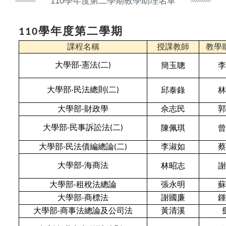
110學年度第二學期教學助理名單
學年度第二學期
110
課程名稱
授課教師
教學
大學部
憲法
二
簡玉聰
李
-
(
)
大學部
民法總則
二
邱泰錄
林
-
(
)
大學部
財政學
佘志民
郭
-
大學部
民事訴訟法
二
陳佩琪
曾
-
(
)
大學部
民法債編總論
二
李淑如
蔡
-
(
)
大學部
海商法
林昭志
謝
-
大學部
租稅法總論
張永明
蘇
-
大學部
商標法
謝國廉
鍾
-
大學部
商事法總論及公司法
黃清溪
-