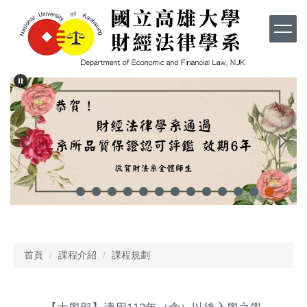
跳
到
主
要
內
容
區
首頁
課程介紹
課程規劃