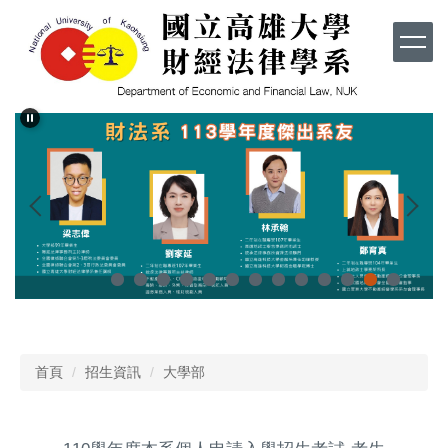
跳
到
主
要
內
容
區
首頁
招生資訊
大學部