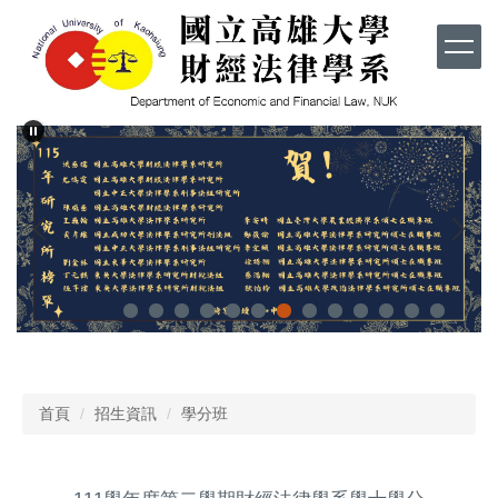
跳
到
主
要
內
容
區
首頁
招生資訊
學分班