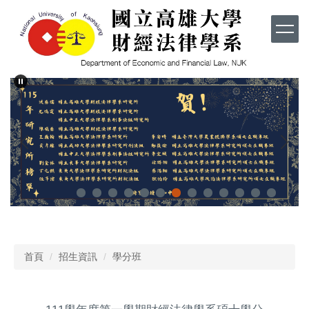
跳
到
主
要
內
容
區
首頁
招生資訊
學分班