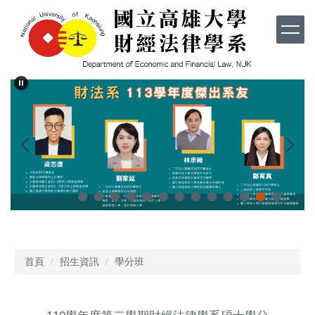
跳
到
主
要
內
容
區
首頁
招生資訊
學分班