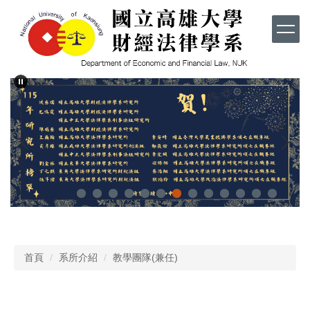
跳
到
主
要
內
容
區
首頁
系所介紹
教學團隊(兼任)